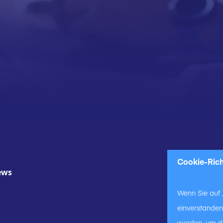
Br
Cookie-Rich
ews
B
Wenn Sie auf „
einverstanden
werden, um di