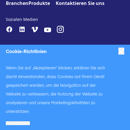
Branchen
Produkte
Kontaktieren Sie uns
Sozialen Medien
Cookie-Richtlinien
Wenn Sie auf „Akzeptieren“ klicken, erklären Sie sich
damit einverstanden, dass Cookies auf Ihrem Gerät
|
|
|
Anti-Slavery
Impressum
Datenschutzerklärung
gespeichert werden, um die Navigation auf der
|
Code of Business Conduct
Website zu verbessern, die Nutzung der Website zu
|
|
Anti Slavery and Human Trafficking Statement
Cookie Policy
analysieren und unsere Marketingaktivitäten zu
Terms of Use
unterstützen.
Ein Unternehmen der Langley Holdings
© Langley Holdings plc 2023 | Alle Rechte vorbehalten
Accept
Decline