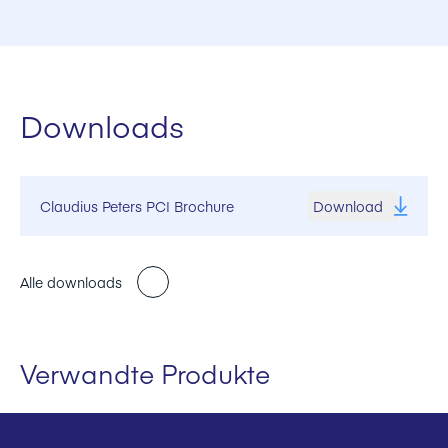
Kohleeinblasanlagen mit einer Gesamtkapazität von 15
Millionen Tonnen pro Jahr
Die weltweit größte Kohlemahl- und -einblasanlage mit
Downloads
einer heutigen Leistung von 320 t/h an ILVA, Taranto in
Italien
Claudius Peters PCI Brochure
Download
Alle downloads
Verwandte Produkte