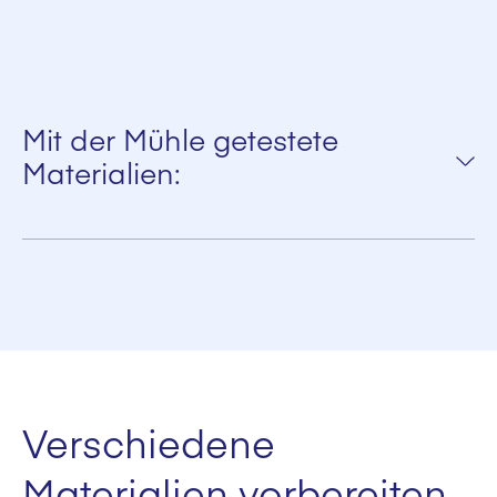
Mit der Mühle getestete
Materialien:
Tonerde
Anthrazitkohle
Asche
Bauxit
Bentonit
Verschiedene
Hochofenschlacke
Materialien vorbereiten