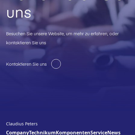
uns
Braunkohle
Kalkstein
Besuchen Sie unsere Website, um mehr zu erfahren, oder
Magnesit
kontaktieren Sie uns
Marmor
Natürlicher Gips
Kontaktieren Sie uns
Erze
Phosphorgips
Puzzolan
Pyrit
Branntkalk
Claudius Peters
Rohkohle
Company
Technikum
Komponenten
Service
News