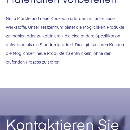
Kalziumhydroxid
Holzkohle
Neue Märkte und neue Konzepte erfordern mitunter neue
Schlacke
Werkstoffe. Unser Testzentrum bietet die Möglichkeit, Produkte
Lehm
zu mahlen oder zu kalzinieren, die eine andere Spezifikation
aufweisen als ein Standardprodukt. Dies gibt unseren Kunden
Kohle
die Möglichkeit, neue Produkte zu entwickeln, ohne den
Koks
laufenden Prozess zu stören.
Ferrit
REA Gips
Schotter
Gips
Kontaktieren Sie
Steinkohle
Kaolin