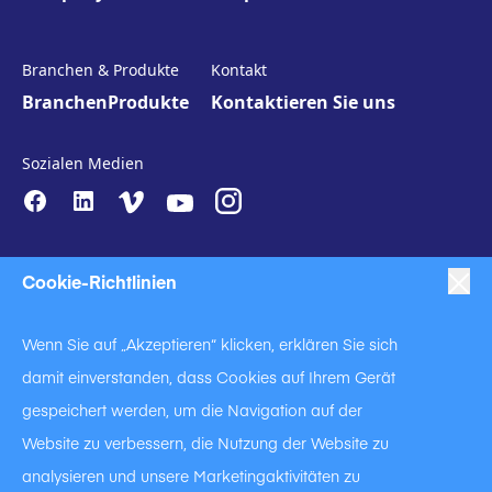
Recycelter Gips
Branchen & Produkte
Kontakt
Roter Sandstein
Branchen
Produkte
Kontaktieren Sie uns
Klärschlamm
Silizium
Sozialen Medien
Schlacke
Titaniumdioxid
Cookie-Richtlinien
Titan-Erz
Torrefizierte Holzpellets
Wenn Sie auf „Akzeptieren“ klicken, erklären Sie sich
damit einverstanden, dass Cookies auf Ihrem Gerät
Holzbriketts
|
|
|
Anti-Slavery
Impressum
Datenschutzerklärung
gespeichert werden, um die Navigation auf der
Holzpellets
|
Code of Business Conduct
Website zu verbessern, die Nutzung der Website zu
|
|
Anti Slavery and Human Trafficking Statement
Cookie Policy
analysieren und unsere Marketingaktivitäten zu
Terms of Use