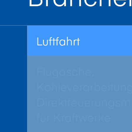
Luftfahrt
Flugasche,
Kohleverarbeitun
Direktfeuerungsm
für Kraftwerke