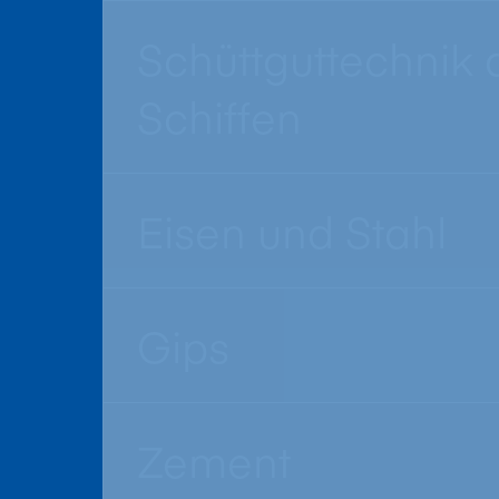
Schüttguttechnik 
Schiffen
Eisen und Stahl
Gips
Zement