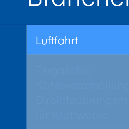
Luftfahrt
Flugasche,
Kohleverarbeitun
Direktfeuerungsm
für Kraftwerke