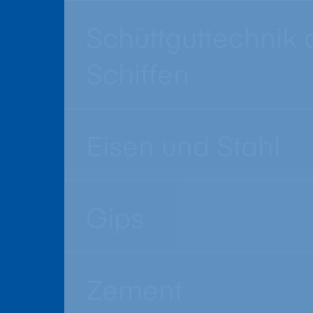
Schüttguttechnik 
Schiffen
Eisen und Stahl
Gips
Zement