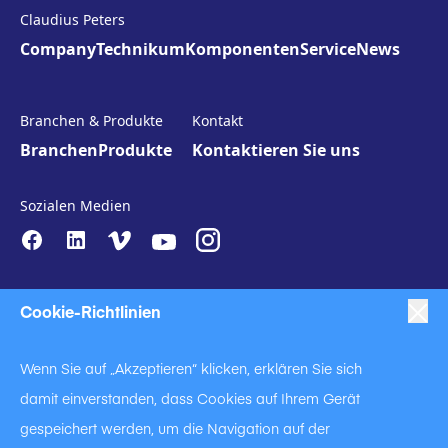
Claudius Peters
Company
Technikum
Komponenten
Service
News
Branchen & Produkte
Kontakt
Branchen
Produkte
Kontaktieren Sie uns
Sozialen Medien
Cookie-Richtlinien
Wenn Sie auf „Akzeptieren“ klicken, erklären Sie sich
damit einverstanden, dass Cookies auf Ihrem Gerät
|
|
|
Anti-Slavery
Impressum
Datenschutzerklärung
gespeichert werden, um die Navigation auf der
|
Code of Business Conduct