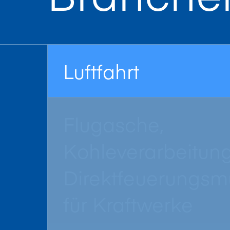
Luftfahrt
Flugasche,
Kohleverarbeitun
Direktfeuerungsm
für Kraftwerke