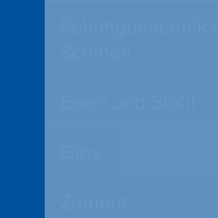
Schüttguttechnik 
Schiffen
Eisen und Stahl
Gips
Zement