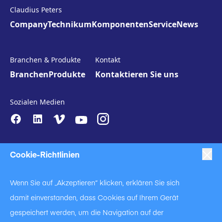
Claudius Peters
Company
Technikum
Komponenten
Service
News
Branchen & Produkte
Kontakt
Branchen
Produkte
Kontaktieren Sie uns
Sozialen Medien
Cookie-Richtlinien
Wenn Sie auf „Akzeptieren“ klicken, erklären Sie sich
damit einverstanden, dass Cookies auf Ihrem Gerät
|
|
|
Anti-Slavery
Impressum
Datenschutzerklärung
gespeichert werden, um die Navigation auf der
|
Code of Business Conduct