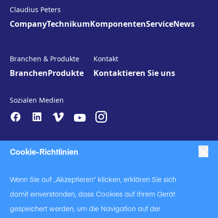
Claudius Peters
Company
Technikum
Komponenten
Service
News
Branchen & Produkte
Kontakt
Branchen
Produkte
Kontaktieren Sie uns
Sozialen Medien
Cookie-Richtlinien
Wenn Sie auf „Akzeptieren“ klicken, erklären Sie sich
damit einverstanden, dass Cookies auf Ihrem Gerät
|
|
|
Anti-Slavery
Impressum
Datenschutzerklärung
gespeichert werden, um die Navigation auf der
|
Code of Business Conduct