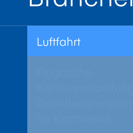
Luftfahrt
Flugasche,
Kohleverarbeitun
Direktfeuerungsm
für Kraftwerke