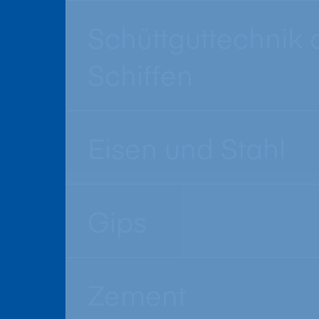
Schüttguttechnik 
Schiffen
Eisen und Stahl
Gips
Zement