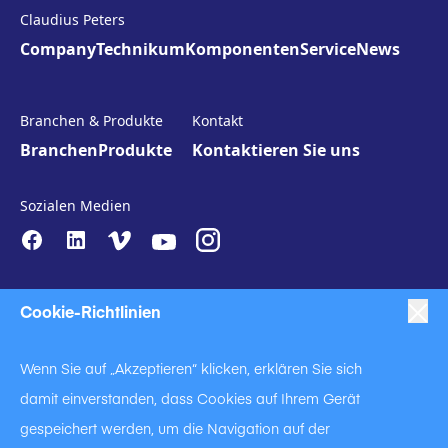
Claudius Peters
Company
Technikum
Komponenten
Service
News
Branchen & Produkte
Kontakt
Branchen
Produkte
Kontaktieren Sie uns
Sozialen Medien
Cookie-Richtlinien
Wenn Sie auf „Akzeptieren“ klicken, erklären Sie sich
damit einverstanden, dass Cookies auf Ihrem Gerät
|
|
|
Anti-Slavery
Impressum
Datenschutzerklärung
gespeichert werden, um die Navigation auf der
|
Code of Business Conduct