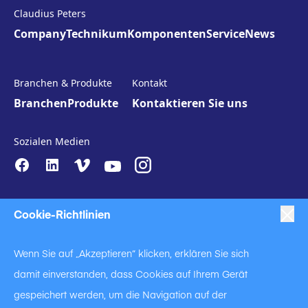
Claudius Peters
Company
Technikum
Komponenten
Service
News
Branchen & Produkte
Kontakt
Branchen
Produkte
Kontaktieren Sie uns
Sozialen Medien
Cookie-Richtlinien
Wenn Sie auf „Akzeptieren“ klicken, erklären Sie sich
damit einverstanden, dass Cookies auf Ihrem Gerät
|
|
|
Anti-Slavery
Impressum
Datenschutzerklärung
gespeichert werden, um die Navigation auf der
|
Code of Business Conduct