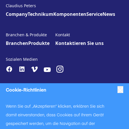
Claudius Peters
Company
Technikum
Komponenten
Service
News
Branchen & Produkte
Kontakt
Branchen
Produkte
Kontaktieren Sie uns
Sozialen Medien
Cookie-Richtlinien
Wenn Sie auf „Akzeptieren“ klicken, erklären Sie sich
damit einverstanden, dass Cookies auf Ihrem Gerät
|
|
|
Anti-Slavery
Impressum
Datenschutzerklärung
gespeichert werden, um die Navigation auf der
|
Code of Business Conduct