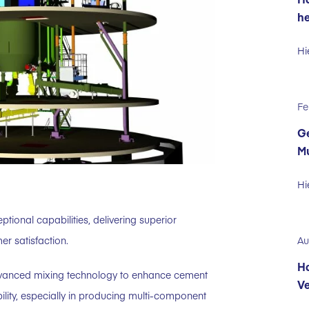
he
Hi
Fe
Ge
Mu
Hi
ional capabilities, delivering superior
er satisfaction.
Au
Ha
 advanced mixing technology to enhance cement
Ve
ility, especially in producing multi-component