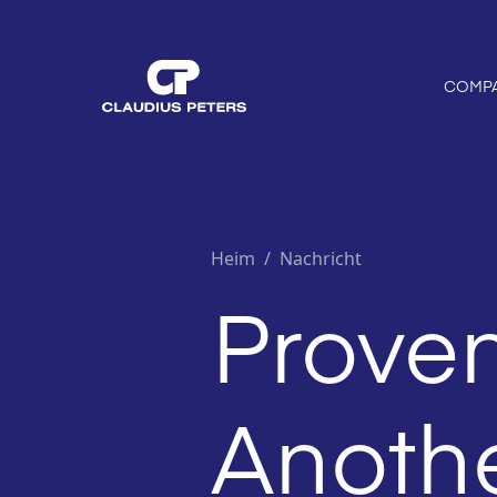
COMP
Heim
/
Nachricht
Prove
Anothe