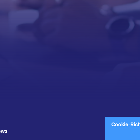
Br
Cookie-Rich
ews
B