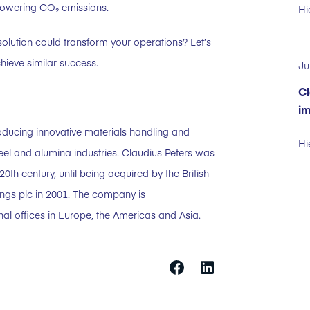
y lowering CO₂ emissions.
Hi
solution could transform your operations? Let’s
ieve similar success.
Ju
Cl
im
oducing innovative materials handling and
Hi
eel and alumina industries. Claudius Peters was
h century, until being acquired by the British
ngs plc
in 2001. The company is
l offices in Europe, the Americas and Asia.