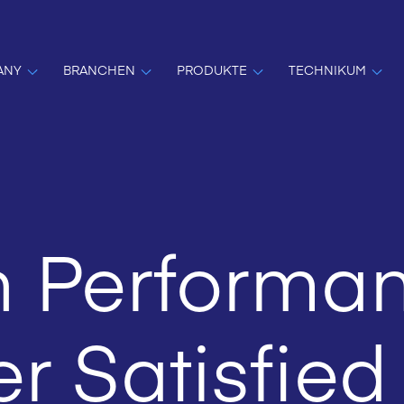
ANY
BRANCHEN
PRODUKTE
TECHNIKUM
n Performan
r Satisfied