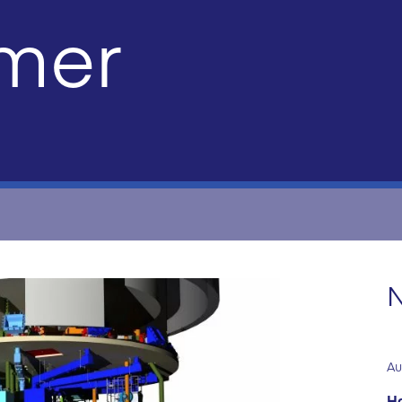
mer
N
Au
Ha