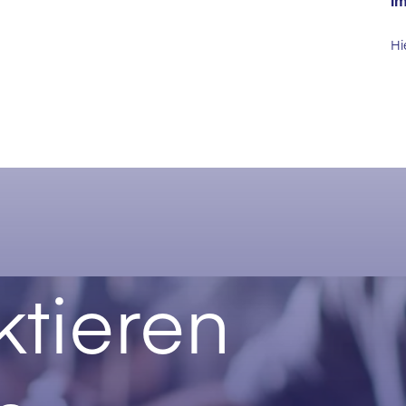
im
Hi
tieren