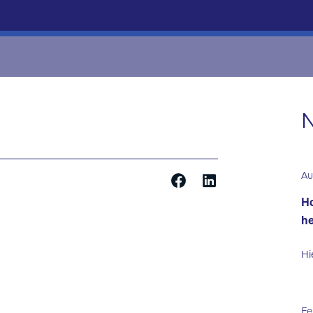
N
Au
Ha
he
Hi
Fe