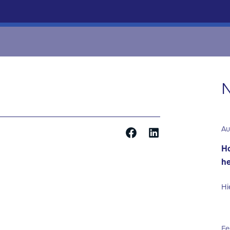
N
Au
Ha
he
Hi
Fe