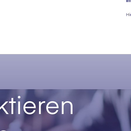
im
Hi
tieren