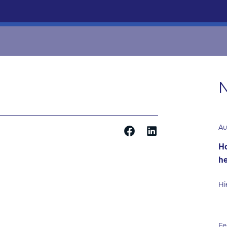
N
Au
Ha
he
Hi
Fe