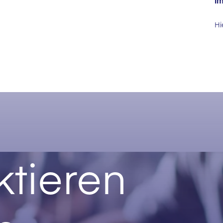
im
Hi
tieren