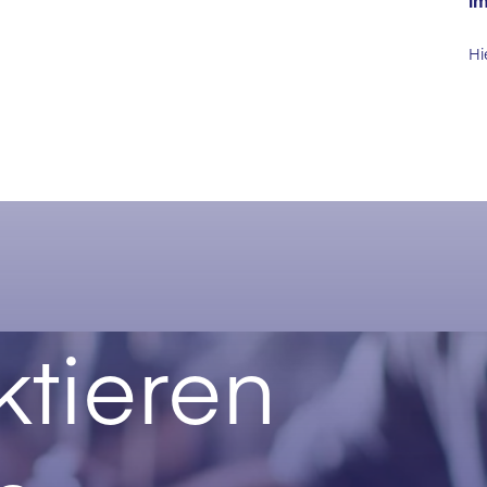
im
Hi
tieren