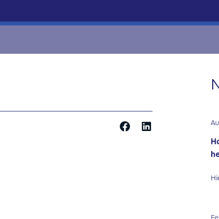
N
Au
Ha
he
Hi
Fe