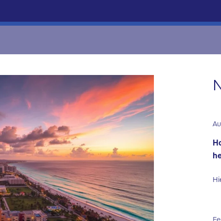
N
Au
Ha
he
Hi
Fe