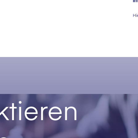
im
Hi
tieren