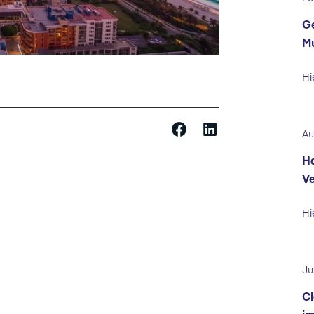
Ge
Mu
Hi
Au
Ha
Ve
Hi
Ju
Cl