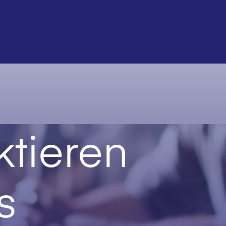
tieren
s