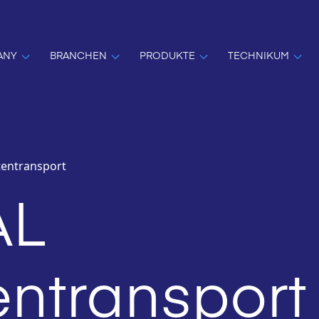
ANY
BRANCHEN
PRODUKTE
TECHNIKUM
tentransport
AL
entransport