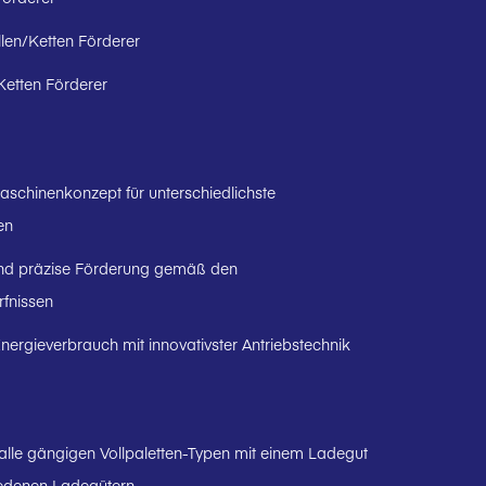
len/Ketten Förderer
Ketten Förderer
schinenkonzept für unterschiedlichste
en
d präzise Förderung gemäß den
fnissen
Energieverbrauch mit innovativster Antriebstechnik
 alle gängigen Vollpaletten-Typen mit einem Ladegut
iedenen Ladegütern