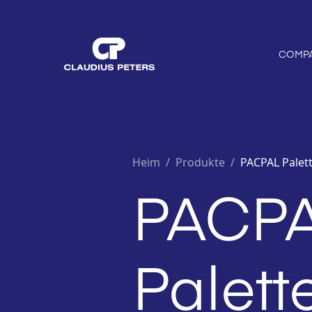
COMP
Heim
/
Produkte /
PACPAL Palet
PACP
Palett