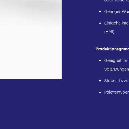
Geringer War
Einfache int
(HMI)
Produktionsgrun
Geeignet für
Salz/Düngemi
Stapel- bzw.
Palettentypen