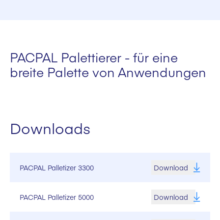
Sackgewicht von 5 bis 50 kg
Je nach Gebindeformat und Lagentyp bis zu 1.200
Sacktypen: Papier/PP/PE-Ventil, FFS, Kartonagen und
Sack/h
andere
PACPAL Palettierer - für eine
Palettentypen: Alle Industriepaletten
breite Palette von Anwendungen
Downloads
PACPAL Palletizer 3300
Download
PACPAL Palletizer 5000
Download