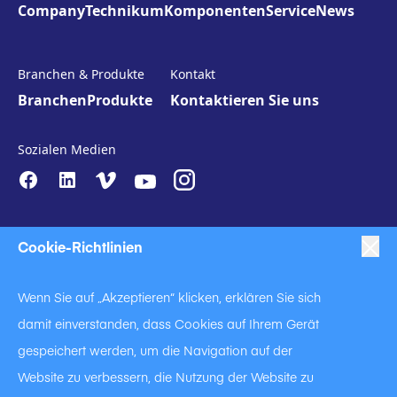
Company
Technikum
Komponenten
Service
News
Branchen & Produkte
Kontakt
Branchen
Produkte
Kontaktieren Sie uns
Sozialen Medien
Cookie-Richtlinien
Wenn Sie auf „Akzeptieren“ klicken, erklären Sie sich
damit einverstanden, dass Cookies auf Ihrem Gerät
|
|
|
Anti-Slavery
Impressum
Datenschutzerklärung
gespeichert werden, um die Navigation auf der
|
Code of Business Conduct
Website zu verbessern, die Nutzung der Website zu
|
|
Anti Slavery and Human Trafficking Statement
Cookie Policy