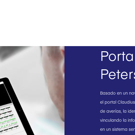
Porta
Peter
Basado en un nave
el portal Claudius
de averías, la ide
vinculando la inf
en un sistema sen