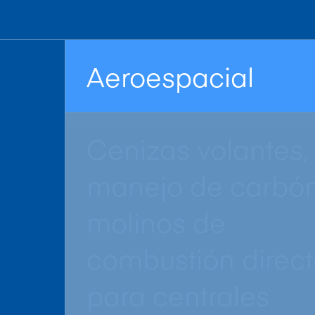
Aeroespacial
Cenizas volantes,
manejo de carbón
molinos de
combustión direc
para centrales