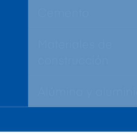
Cemento
Materiales de
construcción
Alúmina y alumini