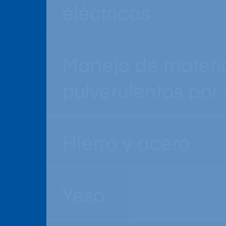
eléctricas
Manejo de materi
pulverulentos por
Hierro y acero
Yeso