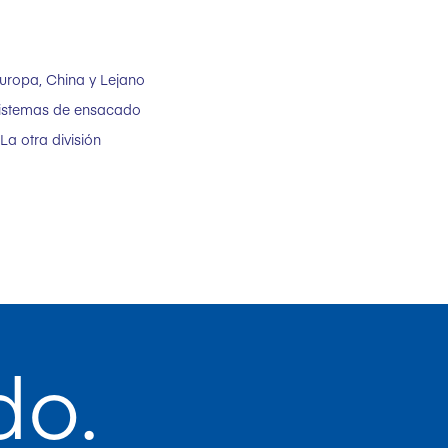
Europa, China y Lejano
 sistemas de ensacado
a otra división
do.