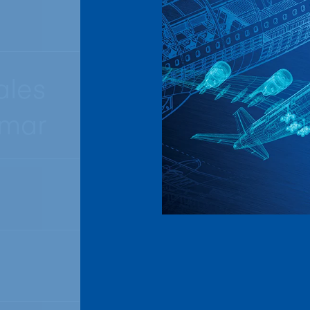
ales
 mar