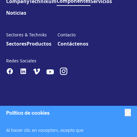
Componentes
Company
Technikum
Servicios
Noticias
Sectores & Techniks
Contacto
Sectores
Productos
Contáctenos
Redes Sociales
Política de cookies
|
|
Proteccion de datos
Política de privacidad
Al hacer clic en «aceptar», acepta que
|
Código de conducta