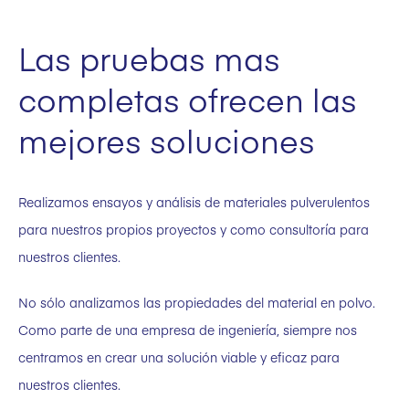
Pruebas de resistencia
Las pruebas mas
Pruebas en cámara climática
completas ofrecen las
Molturabilidad
mejores soluciones
Pruebas de cizallamiento
Realizamos ensayos y análisis de materiales pulverulentos
para nuestros propios proyectos y como consultoría para
nuestros clientes.
No sólo analizamos las propiedades del material en polvo.
Como parte de una empresa de ingeniería, siempre nos
centramos en crear una solución viable y eficaz para
nuestros clientes.