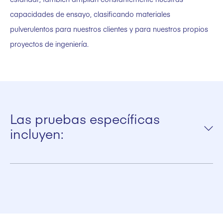
capacidades de ensayo, clasificando materiales
pulverulentos para nuestros clientes y para nuestros propios
proyectos de ingeniería.
Las pruebas específicas
incluyen:
Propiedades de fluidez
Propiedades de fluidificación
Desgaste y atrición
Tiempos de fraguado del yeso