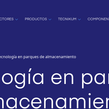
CTORES
PRODUCTOS
TECNIKUM
COMPONEN
ecnología en parques de almacenamiento
logía en pa
macenamie