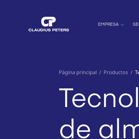
EMPRESA
SE
Página principal
/
Productos /
T
Tecno
de al