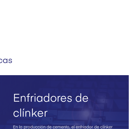
icas
Enfriadores de
clínker
En la producción de cemento, el enfriador de clínker