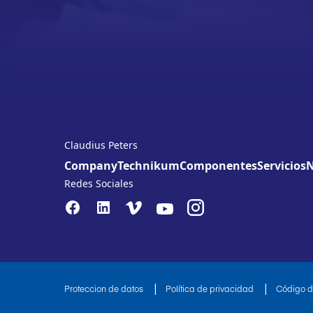
Claudius Peters
Company
Technikum
Componentes
Servicios
N
Redes Sociales
|
|
Proteccion de datos
Política de privacidad
Código 