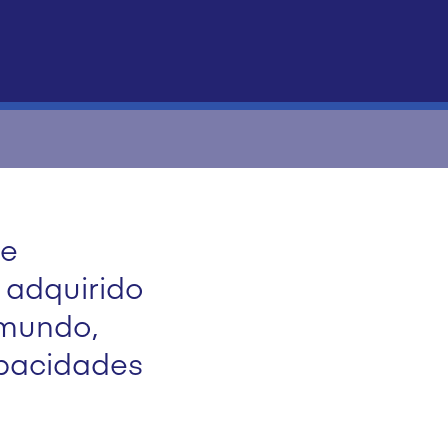
de
 adquirido
 mundo,
apacidades