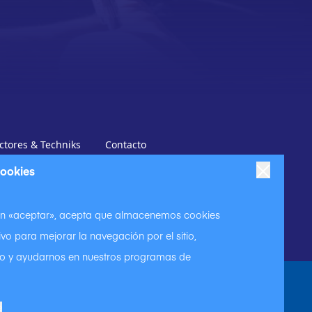
ctores & Techniks
Contacto
ctores
Productos
Contáctenos
cookies
 en «aceptar», acepta que almacenemos cookies
ivo para mejorar la navegación por el sitio,
so y ayudarnos en nuestros programas de
|
|
Política de cookies.
Condiciones de uso
e