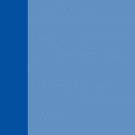
eléctricas
Manejo de materi
pulverulentos por
Hierro y acero
Yeso