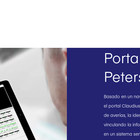
Porta
Peter
Basado en un nave
el portal Claudius
de averías, la ide
vinculando la inf
en un sistema sen