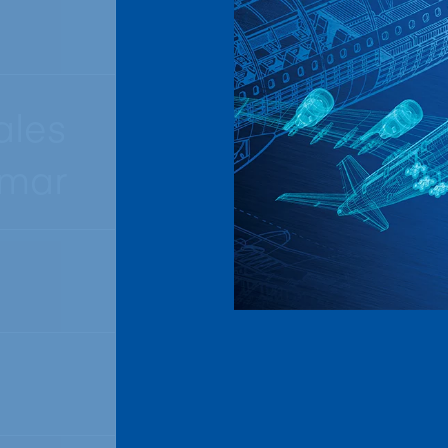
ales
 mar