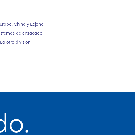
Europa, China y Lejano
 sistemas de ensacado
a otra división
do.