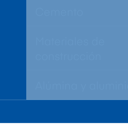
Cemento
Materiales de
construcción
Alúmina y alumini