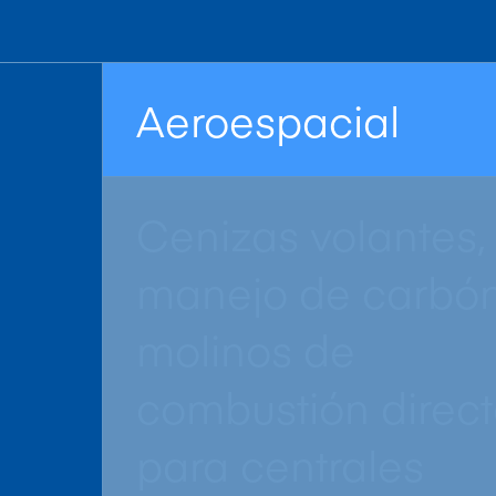
Aeroespacial
Cenizas volantes,
manejo de carbón
molinos de
combustión direc
para centrales