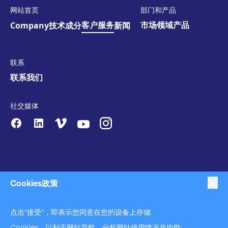
网站首页
部门和产品
客户服务
市场领域
产品
Company
技术
成分
新闻
联系
联系我们
社交媒体
Cookies政策
点击“接受”，即表示您同意在您的设备上存储
|
|
|
反对奴役
隐私策略
商业行为准则声明
|
|
Cookies，以利于网站导航、分析网站使用情况并协助
反对奴役和反对人口贩运声明
Cookies政策
使用条款