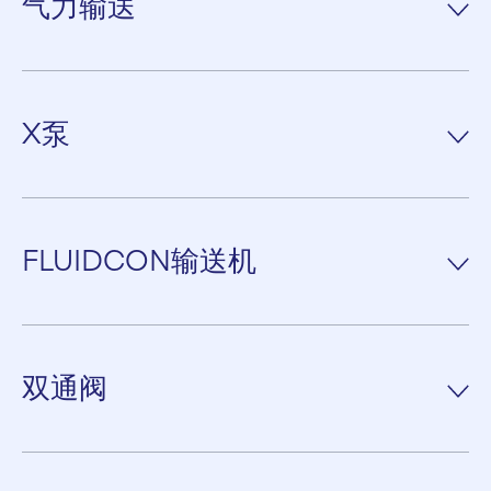
气力输送
作为世界领先的干燥物料气力输送系统和设备供应商之一，我们致
力于创新。例如，以克劳迪斯·彼得斯传奇的X-pump（X泵）和
X泵
aeroslide（空气斜槽）设备为例，它们为气力输送带来了革命性
的发展。
克劳迪斯·彼得斯X-Pump（X泵） 是一种高速螺旋喂料机，安装在
阅读更多。
气力输送管道上游，用作喂料单元。该气力输送系统可以设计为传
FLUIDCON输送机
统的气动管道系统，也可以设计为克劳迪斯·彼得斯FLUIDCON输
送机管道系统。
克劳迪斯·彼得斯FLUIDCON输送机系统具有气力输送的优点，由
X泵的任务是将固体以按规定的流动固体送入输送气体流中，并克
于其在输送管道内配备了独特的空气输送斜槽，所以能耗大大降
双通阀
服输送管道中的正压，同时为系统提供克服周围或上游正压的密
低。此外，它还有浓相选型，可支持大量散装固体负载。根据输送
封，以尽量减少喂料机的气体泄漏。密封的原理使是通过在螺旋末
管道的布置，FLUIDCON系统可以大幅度降低电耗，用于输送所
端形成一定长度的散料栓塞。
克劳迪斯·彼得斯双通阀安装在气力输送管道中，可对两种物料输
有可以被低风速流化和均匀膨胀的细颗粒散装固体。
送路线的交替喂料。双通阀最显著的特点设计紧凑。驱动器通过法