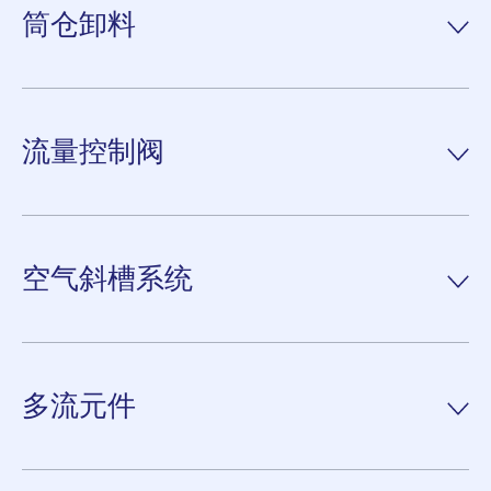
输送压力可达约 2.5 bar 的正压，在特殊情况下甚至更高，输送距
筒仓卸料
阅读更多。
兰直接连接到轴上，从而可以最精确地定位阀盘。克劳迪斯·彼得
离可达约 1000 m，输送能力可达约 400 t/h。可以输送粉状的散
斯双通阀专为非爆炸性和爆炸性散装物料而设计。
装固体以及粒径达约 10 mm 的较粗物料。X泵可用作浓相输送的
克劳迪斯·彼得斯在全球销售了 3,000 多套筒仓系统，是当前筒仓
喂料机，也可用作稀相输送。
阅读更多。
设计国际标准的主要贡献者。此外，克劳迪斯·彼得斯技术中心是
流量控制阀
一个最先进的测试和研究设施，在这里，可进行散装固体的分析，
在此处阅读我们的 X-Pump 数据表。
进而决定克劳迪斯·彼得斯设备和工艺的设计。
克劳迪斯·彼得斯流量控制阀用于以计量和受控方式从筒仓和料仓
阅读更多。
中排出散装固体。
空气斜槽系统
特别是在水泥和建材行业，克劳迪斯·彼得斯流量控制阀作为截止
或计量构件已成功投放到各种应用场景。
克劳迪斯·彼得斯多流量元件产品组合包括各种元件，如双通阀、
换向器、分料器等。由于采用模块化设计，因此可以集成到克劳迪
阅读更多。
多流元件
斯·彼得斯空气斜槽系统中。
阅读更多。
基于多年经验中，克劳迪斯·彼得斯打造了高效现场验证解决方