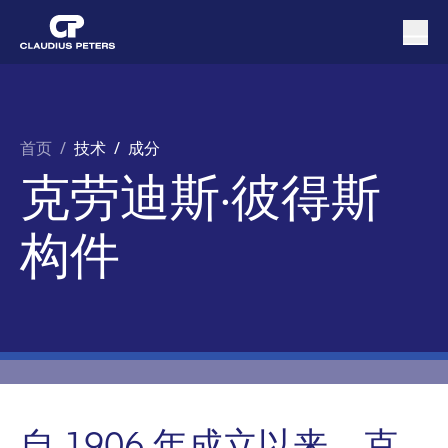
首页
/
技术 /
成分
克劳迪斯·彼得斯
构件
自 1906 年成立以来，克