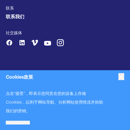
联系
联系我们
社交媒体
Cookies政策
点击“接受”，即表示您同意在您的设备上存储
|
|
|
反对奴役
隐私策略
商业行为准则声明
|
|
Cookies，以利于网站导航、分析网站使用情况并协助
反对奴役和反对人口贩运声明
Cookies政策
使用条款
我们的营销。
A Langley Holdings Company
© Langley Holdings plc 2023 | All Rights Reserved
Accept
Decline