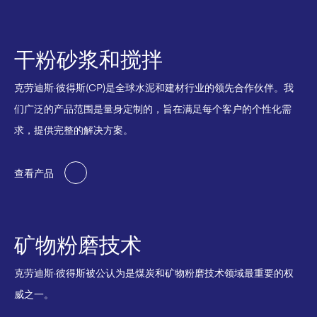
干粉砂浆和搅拌
克劳迪斯·彼得斯(CP)是全球水泥和建材行业的领先合作伙伴。我
们广泛的产品范围是量身定制的，旨在满足每个客户的个性化需
求，提供完整的解决方案。
查看产品
矿物粉磨技术
克劳迪斯·彼得斯被公认为是煤炭和矿物粉磨技术领域最重要的权
威之一。