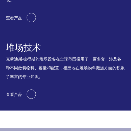
查看产品
堆场技术
克劳迪斯·彼得斯的堆场设备在全球范围投用了一百多套，涉及各
种不同散装物料、容量和配置，相应地在堆场物料搬运方面的积累
了丰富的专业知识。
查看产品