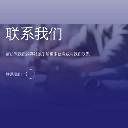
联系我们
请访问我们的网站以了解更多信息或与我们联系
联系我们