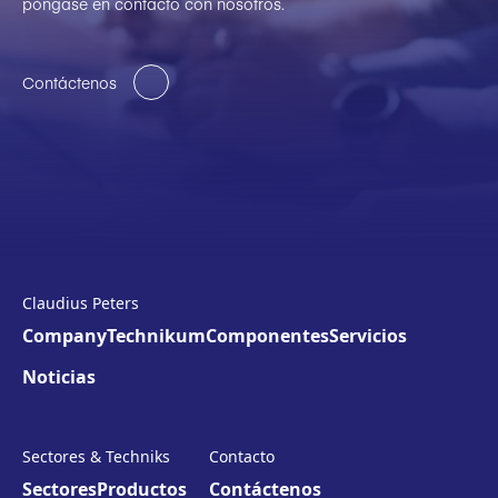
póngase en contacto con nosotros.
Contáctenos
Claudius Peters
Company
Technikum
Componentes
Servicios
Noticias
Sectores & Techniks
Contacto
Sectores
Productos
Contáctenos