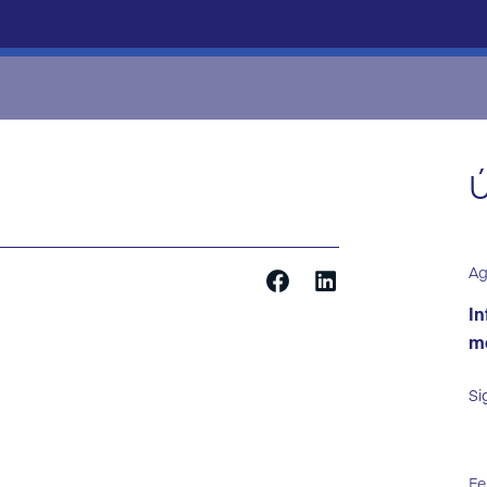
Ú
Ag
In
ma
Si
Fe