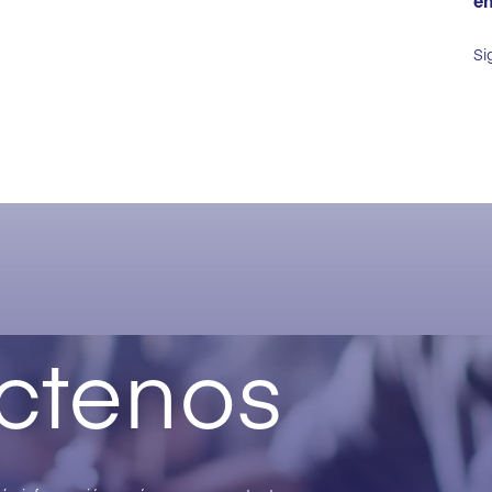
en
Si
ctenos