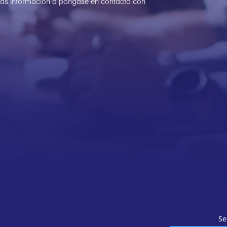
 más información o póngase en contacto con
Se