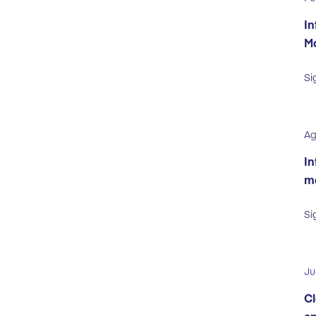
In
Ma
Si
Ag
In
ma
Si
Ju
Cl