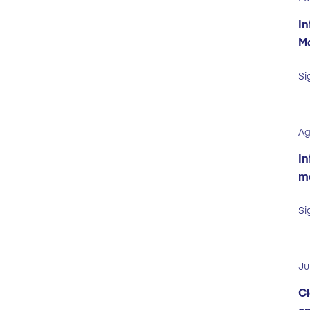
In
Ma
Si
Ag
In
ma
Si
Ju
Cl