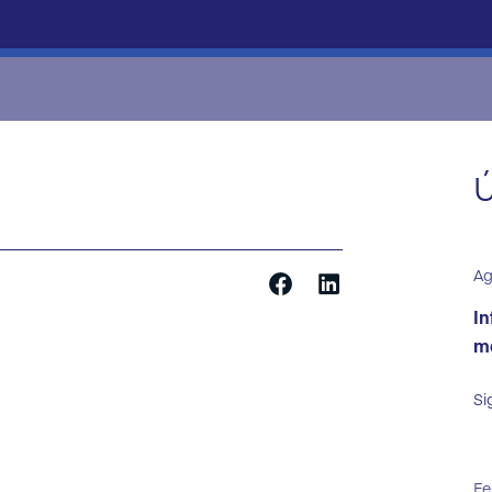
Ú
Ag
In
ma
Si
Fe