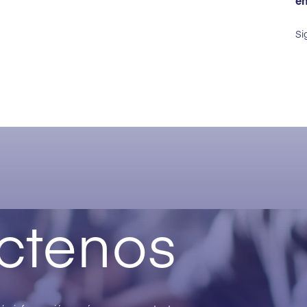
en
Si
ctenos