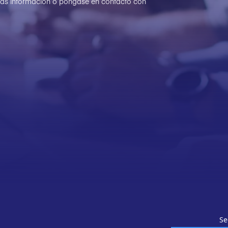
 más información o póngase en contacto con
Se