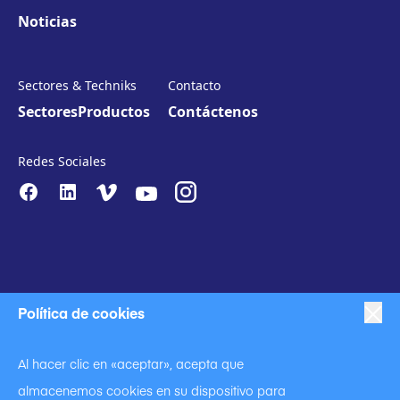
Noticias
Sectores & Techniks
Contacto
Sectores
Productos
Contáctenos
Redes Sociales
Política de cookies
|
|
Proteccion de datos
Política de privacidad
Al hacer clic en «aceptar», acepta que
|
Código de conducta
almacenemos cookies en su dispositivo para
|
Declaración contra la esclavitud y la trata de seres humanos