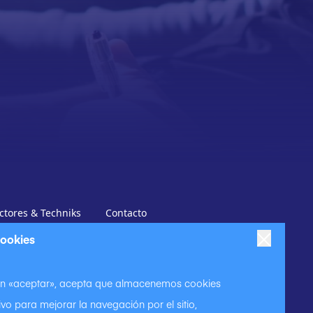
ctores & Techniks
Contacto
ctores
Productos
Contáctenos
cookies
 en «aceptar», acepta que almacenemos cookies
ivo para mejorar la navegación por el sitio,