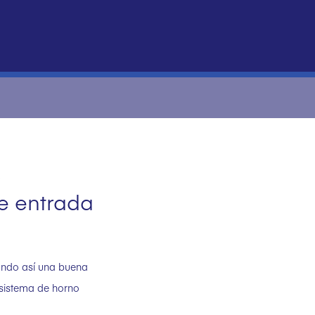
o
de entrada
rando así una buena
n sistema de horno