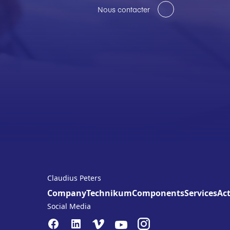
Nous contacter
Claudius Peters
Company
Technikum
Components
Services
Act
Social Media