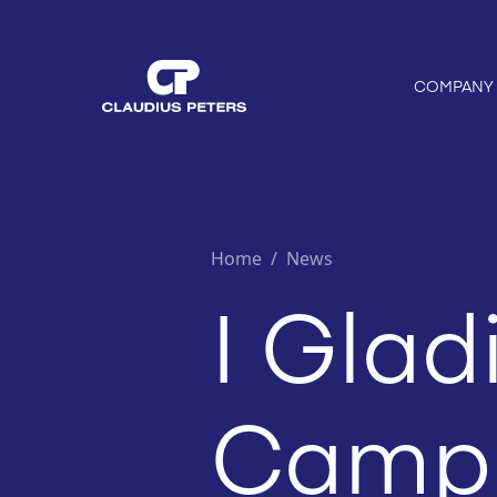
COMPANY
Home
/
News
I Glad
Campi