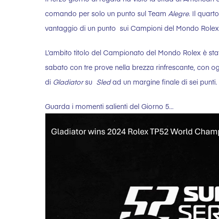
comando per solo un punto sul Team
Alegre
. Il quart
vantaggio di un punto sui Campioni del Mondo Role
L’ambito titolo del Campionato del Mondo Rolex è stato
sabato con tre prove nella brezza rinfrescante, con o
di
Gladiator
su
Sled
ad un margine finale di sei punti.
Guarda i momenti salienti del Giorno 5…