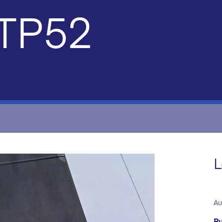
 TP52
L
Au
Pu