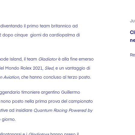
Ju
, diventando il primo team britannico ad
Cl
52 dopo cinque giorni da cardiopalma di
ne
Re
hode Island, il team
Gladiator
è alla fine emerso
i del Mondo Rolex 2021,
Sled
, e un vantaggio di
n Aviation
, che hanno concluso al terzo posto.
eggendario timoniere argentino Guillermo
nono posto nella prima prova del campionato
cutive ad insidiare
Quantum Racing Powered by
o giorno.
allontanarsi e i
Gladiators
hanno preso il