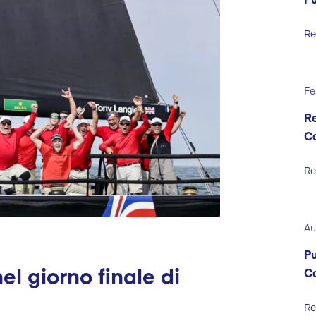
Re
Fe
Re
C
Re
Au
Pu
el giorno finale di
C
Re