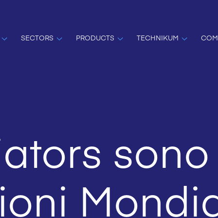
SECTORS
PRODUCTS
TECHNIKUM
COM
iators sono
oni Mondial