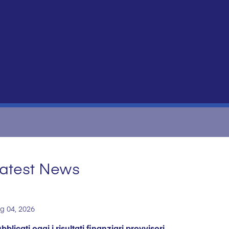
atest News
g 04, 2026
bblicati oggi i risultati finanziari provvisori