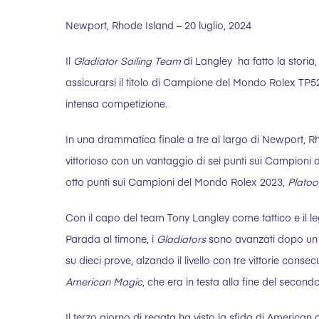
Newport, Rhode Island – 20 luglio, 2024
Il
Gladiator Sailing Team
di Langley ha fatto la storia
assicurarsi il titolo di Campione del Mondo Rolex TP
intensa competizione.
In una drammatica finale a tre al largo di Newport, R
vittorioso con un vantaggio di sei punti sui Campion
otto punti sui Campioni del Mondo Rolex 2023,
Platoo
Con il capo del team Tony Langley come tattico e il l
Parada al timone, i
Gladiators
sono avanzati dopo un 
su dieci prove, alzando il livello con tre vittorie conse
American Magic
, che era in testa alla fine del second
Il terzo giorno di regata ha visto la sfida di American 