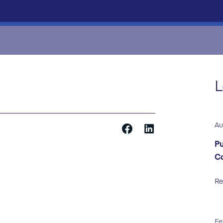
L
Au
Pu
C
Re
Fe