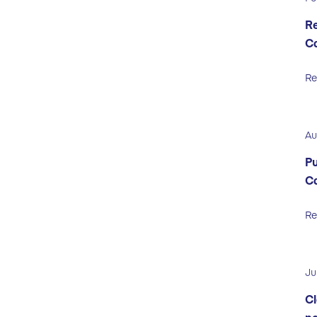
Re
C
Re
Au
Pu
C
Re
Ju
Cl