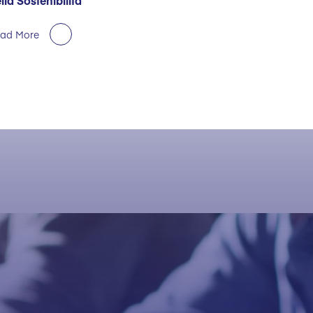
lla Sostenibilità
ad More