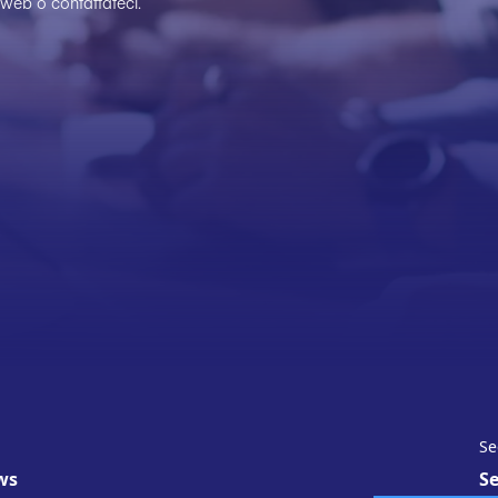
o web o contattateci.
Se
ws
Se