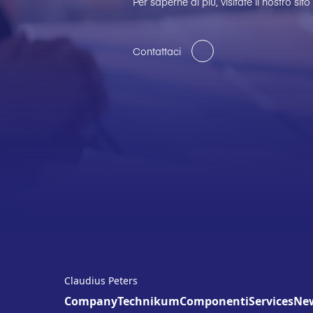
Per saperne di più, visitate il nostro sit
Contattaci
Claudius Peters
Company
Technikum
Componenti
Services
Ne