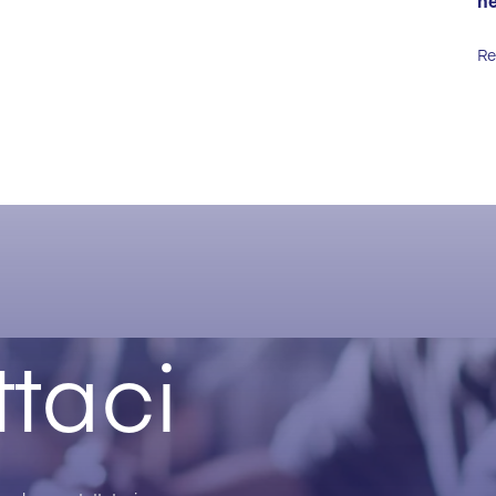
ne
Re
taci