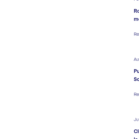
Ra
m
Re
Au
Pu
So
Re
Ju
Cl