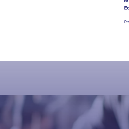
le
E
Re