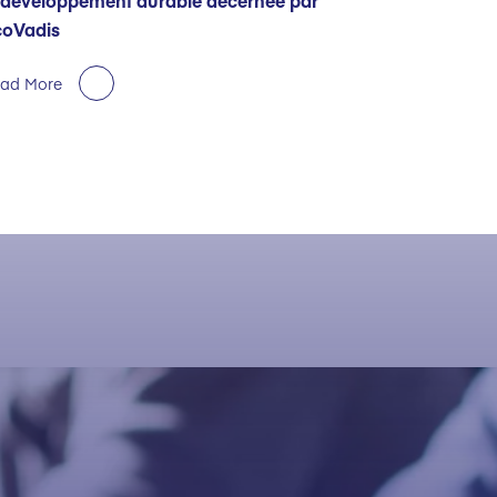
 développement durable décernée par
coVadis
ad More