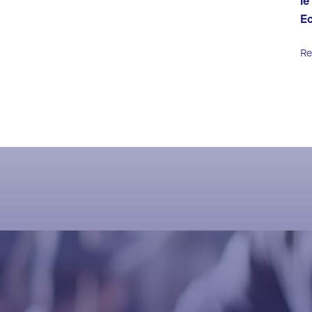
le
E
Re