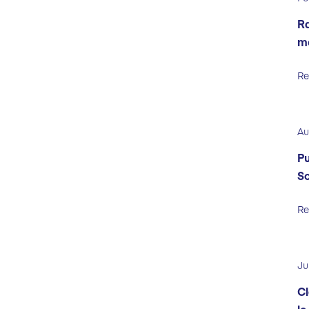
Ra
m
Re
Au
Pu
So
Re
Ju
Cl