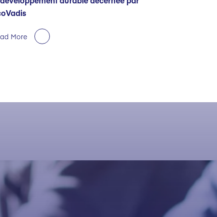
 développement durable décernée par
coVadis
ad More