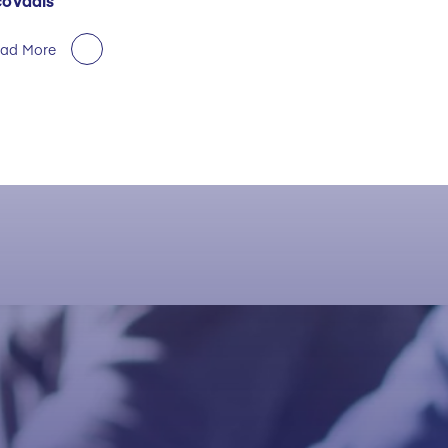
coVadis
ad More