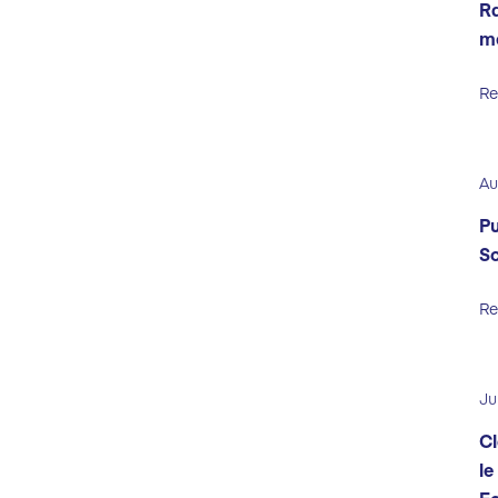
Ra
m
Re
Au
Pu
So
Re
Ju
Cl
le