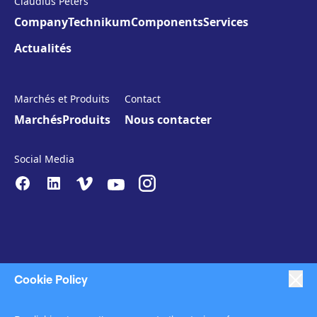
Claudius Peters
Company
Technikum
Components
Services
Actualités
Marchés et Produits
Contact
Marchés
Produits
Nous contacter
Social Media
Cookie Policy
|
|
|
Anti-Slavery
Impressum
Privacy Policy