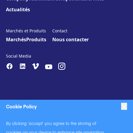
Actualités
Marchés et Produits
Contact
Marchés
Produits
Nous contacter
Social Media
Cookie Policy
|
|
|
Anti-Slavery
Impressum
Privacy Policy
By clicking ‘accept’ you agree to the storing of
|
Code of Business Conduct
cookies on your device to enhance site navigation,