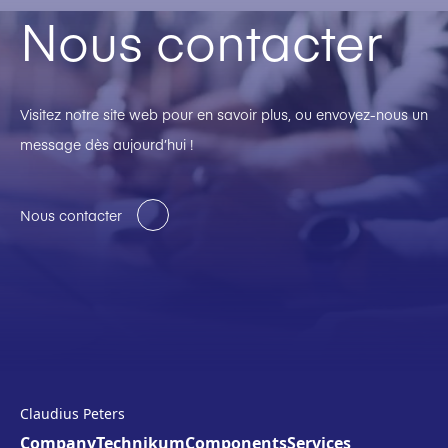
Nous contacter
Visitez notre site web pour en savoir plus, ou envoyez-nous un
message dès aujourd’hui !
Nous contacter
Claudius Peters
Company
Technikum
Components
Services